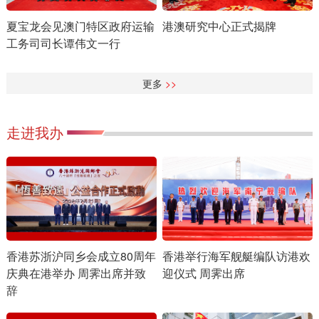
夏宝龙会见澳门特区政府运输
港澳研究中心正式揭牌
工务司司长谭伟文一行
更多
>>
走进我办
香港举行海军舰艇编队访港欢
香港苏浙沪同乡会成立80周年
迎仪式 周霁出席
庆典在港举办 周霁出席并致
辞