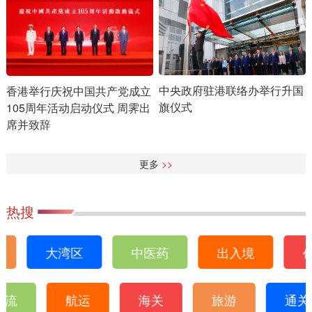
中央政府驻港联络办举行升国
香港举行庆祝中国共产党成立
旗仪式
105周年活动启动仪式 周霁出
席并致辞
更多
>>
热搜
大湾区
中医药
出入境
创
物流
航运
海关
旅游
通关