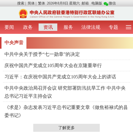
搜索
|
简体
|
繁体
2026年8月8日 星期六
邮箱
电脑版
微信
要闻
政务
资讯
服务
法律法规
专题
首 页
图 片
视 频
中央声音
中央声音
我办动态
两地交流
粤港澳大湾区
青年学生之友
中共中央关于授予“七一勋章”的决定
涉台事务
香港在线
香港故事
媒体言论
办证指引
庆祝中国共产党成立105周年大会在京隆重举行
习近平：在庆祝中国共产党成立105周年大会上的讲话
中共中央政治局召开会议 研究部署防汛抗旱工作 中共中央
总书记习近平主持会议
《求是》杂志发表习近平总书记重要文章《做焦裕禄式的县
委书记》
了解更多